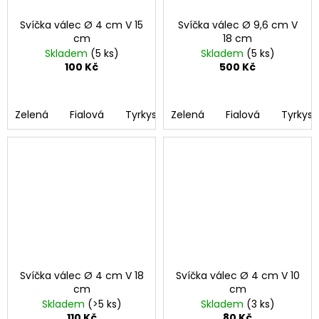
Svíčka válec Ø 4 cm V 15
Svíčka válec Ø 9,6 cm V
cm
18 cm
Skladem
(5 ks)
Skladem
(5 ks)
100 Kč
500 Kč
Zelená
Fialová
Tyrkysová
Zelená
Černá
Fialová
Bordó
Tyrkys
Růž
Svíčka válec Ø 4 cm V 18
Svíčka válec Ø 4 cm V 10
cm
cm
Skladem
(>5 ks)
Skladem
(3 ks)
110 Kč
80 Kč