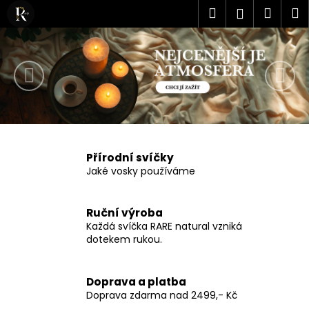
K
Přejít
Hledat
Náku
M
Přihlášen
na
o
obsah
Předchozí
Nás
Zpět
Zpět
košík
š
í
C
k
o
p
o
t
Přírodní svíčky
ř
Jaké vosky používáme
e
b
Ruční výroba
u
Každá svíčka RARE natural vzniká
j
dotekem rukou.
e
t
Doprava a platba
e
Doprava zdarma nad 2499,- Kč
n