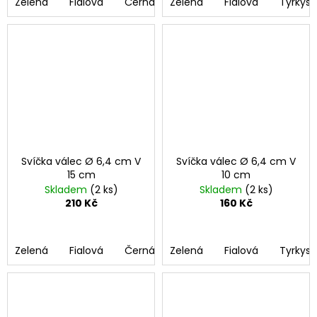
č
Zelená
Fialová
Černá
Zelená
Bordó
Fialová
Růžová
Tyrkys
Bílá
u
j
e
m
e
SVÍČKA
VÁLEC
Ø
9,6
Svíčka válec Ø 6,4 cm V
Svíčka válec Ø 6,4 cm V
CM
15 cm
10 cm
V
Skladem
(2 ks)
Skladem
(2 ks)
12
210 Kč
160 Kč
CM
360
Kč
Zelená
Fialová
Černá
Zelená
Bordó
Fialová
Růžová
Tyrkys
Bílá