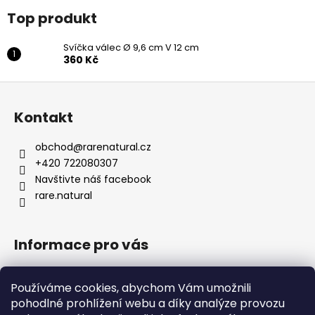
Top produkt
Svíčka válec Ø 9,6 cm V 12 cm
360 Kč
Z
á
Kontakt
p
a
obchod
@
rarenatural.cz
t
+420 722080307
í
Navštivte náš facebook
rare.natural
Informace pro vás
Obchodní podmínky
Používáme cookies, abychom Vám umožnili
Podmínky ochrany osobních údajů
pohodlné prohlížení webu a díky analýze provozu
Formulář pro odstoupení od smlouvy