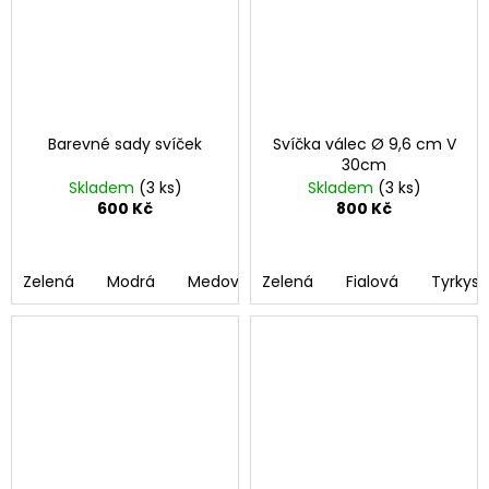
Barevné sady svíček
Svíčka válec Ø 9,6 cm V
30cm
Skladem
(3 ks)
Skladem
(3 ks)
600 Kč
800 Kč
Zelená
Modrá
Medová
Zelená
Červená
Fialová
Tyrkys