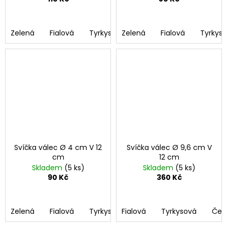
Zelená
Fialová
Tyrkysová
Zelená
Černá
Fialová
Bordó
Tyrkys
Růž
Svíčka válec Ø 4 cm V 12
Svíčka válec Ø 9,6 cm V
cm
12 cm
Skladem
(5 ks)
Skladem
(5 ks)
90 Kč
360 Kč
Zelená
Fialová
Tyrkysová
Fialová
Černá
Tyrkysová
Bordó
Čer
Růž