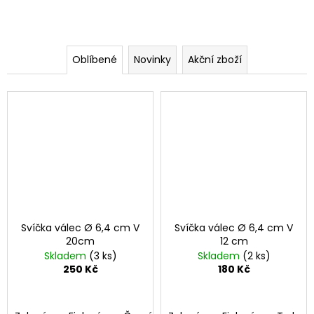
a
j
í
Oblíbené
Novinky
Akční zboží
t
?
HLEDAT
D
Svíčka válec Ø 6,4 cm V
Svíčka válec Ø 6,4 cm V
o
20cm
12 cm
p
Skladem
(3 ks)
Skladem
(2 ks)
o
250 Kč
180 Kč
r
u