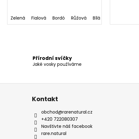
Zelená
Fialová
Bordó
Růžová
Bílá
Modrá
Zlatá
Přírodní svíčky
Jaké vosky používáme
Z
á
Kontakt
p
a
obchod
@
rarenatural.cz
t
+420 722080307
í
Navštivte náš facebook
rare.natural