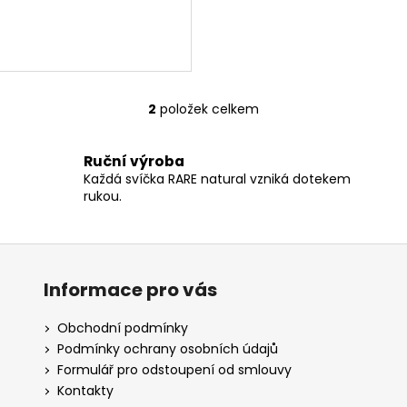
2
položek celkem
O
v
l
Ruční výroba
á
Každá svíčka RARE natural vzniká dotekem
d
rukou.
a
c
í
p
Informace pro vás
r
v
Obchodní podmínky
k
Podmínky ochrany osobních údajů
y
Formulář pro odstoupení od smlouvy
v
Kontakty
ý