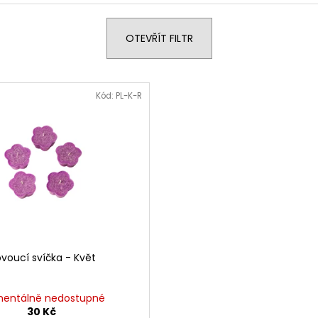
OTEVŘÍT FILTR
Kód:
PL-K-R
ovoucí svíčka - Květ
entálně nedostupné
30 Kč