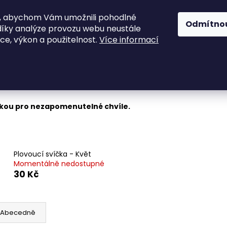
, abychom Vám umožnili pohodlné
ky
Vonné svíčky a vosky
Sypané a plovou
Odmítno
díky analýze provozu webu neustále
kce, výkon a použitelnost.
Více informací
Co potřebujete najít?
HLEDAT
čkou pro nezapomenutelné chvíle.
Doporučujeme
Plovoucí svíčka - Květ
Momentálně nedostupné
30 Kč
Abecedně