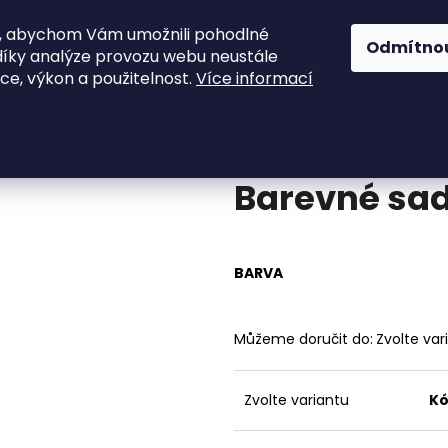
, abychom Vám umožnili pohodlné
ky
Vonné svíčky a vosky
Sypané a plovou
Odmítno
díky analýze provozu webu neustále
kce, výkon a použitelnost.
Více informací
k
Barevné sady svíček
Co potřebujete najít?
Průměrné
Neohodnoceno
Podrobnosti h
hodnocení
Barevné sad
produktu
HLEDAT
je
0,0
z
5
Doporučujeme
BARVA
hvězdiček.
Můžeme doručit do:
Zvolte var
Zvolte variantu
Kó