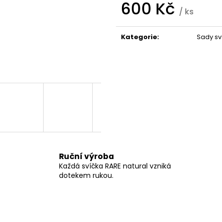
600 Kč
/ ks
Měrná
cena:
Kategorie
:
Sady sv
Ruční výroba
Každá svíčka RARE natural vzniká
dotekem rukou.