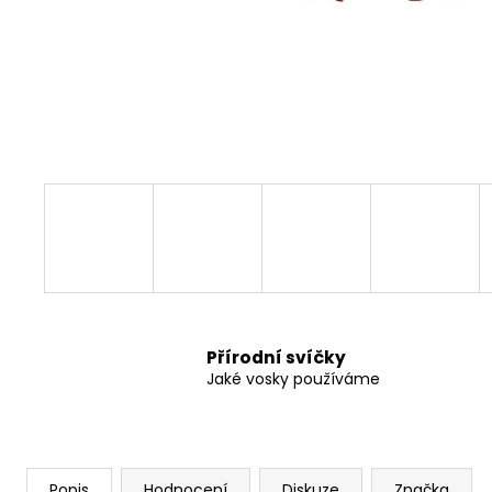
360 Kč
Přírodní svíčky
Jaké vosky používáme
Popis
Hodnocení
Diskuze
Značka