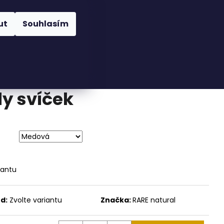
Hledat
Přihlášení
Nákupní
cí svíčky
Kontakty
ut
Souhlasím
košík
odnocení
y svíček
iantu
d:
Zvolte variantu
Značka:
RARE natural