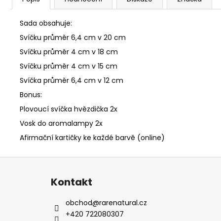
Sada obsahuje:
Svíčku průměr 6,4 cm v 20 cm
Svíčku průměr 4 cm v 18 cm
Svíčku průměr 4 cm v 15 cm
Svíčka průměr 6,4 cm v 12 cm
Bonus:
Plovoucí svíčka hvězdička 2x
Vosk do aromalampy 2x
Afirmační kartičky ke každé barvě (online)
Z
á
Kontakt
p
a
obchod
@
rarenatural.cz
t
+420 722080307