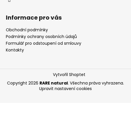
č
u
j
Informace pro vás
e
m
Obchodní podmínky
e
Podmínky ochrany osobních údajů
Formulář pro odstoupení od smlouvy
SVÍČKA
Kontakty
VÁLEC
Ø
9,6
CM
Vytvořil Shoptet
V
12
Copyright 2026
RARE natural
. Všechna práva vyhrazena.
CM
Upravit nastavení cookies
360
Kč