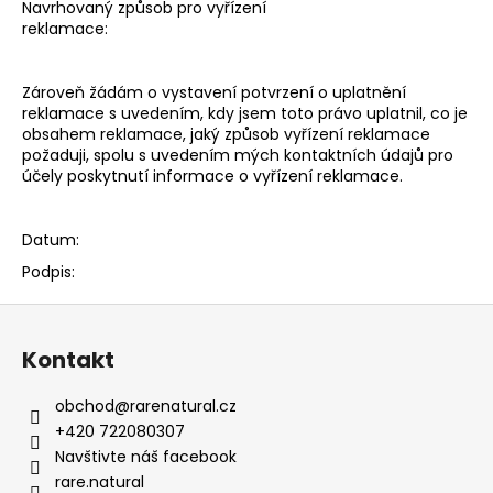
Navrhovaný způsob pro vyřízení
a
reklamace:
j
í
Zároveň žádám o vystavení potvrzení o uplatnění
t
reklamace s uvedením, kdy jsem toto právo uplatnil, co je
obsahem reklamace, jaký způsob vyřízení reklamace
?
požaduji, spolu s uvedením mých kontaktních údajů pro
účely poskytnutí informace o vyřízení reklamace.
Datum:
HLEDAT
Podpis:
Z
á
D
Kontakt
p
o
p
a
obchod
@
rarenatural.cz
o
t
+420 722080307
r
í
Navštivte náš facebook
u
rare.natural