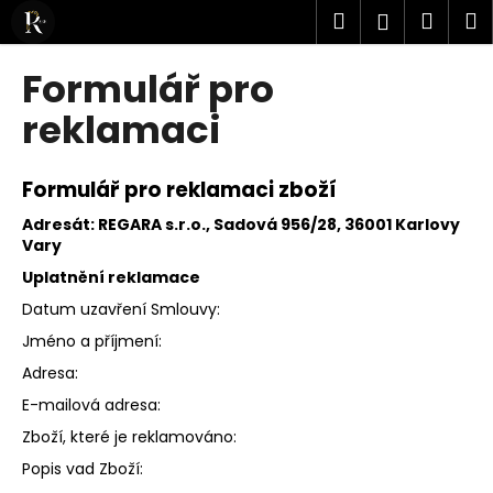
K
Přejít
Hledat
Náku
M
Přihlášen
na
o
obsah
Zpět
Zpět
košík
š
Formulář pro
í
C
reklamaci
k
o
p
Formulář pro reklamaci zboží
o
Adresát:
REGARA s.r.o., Sadová 956/28, 36001 Karlovy
t
Vary
ř
Uplatnění reklamace
e
Datum uzavření Smlouvy:
b
Jméno a příjmení:
u
j
Adresa:
e
E-mailová adresa:
t
Zboží, které je reklamováno:
e
Popis vad Zboží:
n