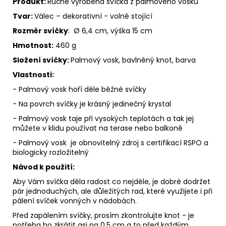
Produkt:
Ručně vyrobená svíčka z palmového vosku
Tvar:
Válec – dekorativní - volně stojící
Rozměr svíčky
: Ø 6,4 cm, výška 15 cm
Hmotnost:
460 g
Složení svíčky:
Palmový vosk, bavlněný knot, barva
Vlastnosti:
- Palmový vosk hoří déle běžné svíčky
- Na povrch svíčky je krásný jedinečný krystal
- Palmový vosk taje při vysokých teplotách a tak jej
můžete v klidu používat na terase nebo balkoně
- Palmový vosk je obnovitelný zdroj s certifikací RSPO a
biologicky rozložitelný
Návod k použití:
Aby Vám svíčka děla radost co nejdéle, je dobré dodržet
pár jednoduchých, ale důležitých rad, které využijete i při
pálení svíček vonných v nádobách.
Před zapálením svíčky, prosím zkontrolujte knot - je
potřeba ho zkrátit asi na 0,5 cm a to před každým