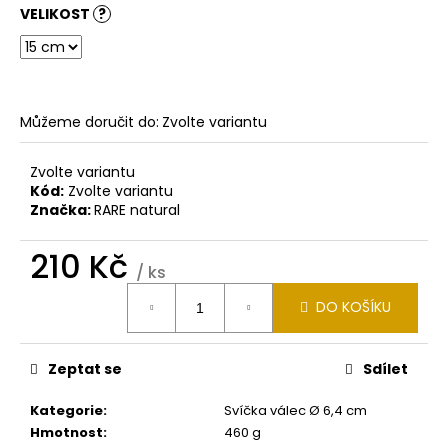
č
VELIKOST
?
u
j
e
m
e
Můžeme doručit do:
Zvolte variantu
SVÍČKA
Zvolte variantu
VÁLEC
Kód:
Zvolte variantu
Ø
Značka:
RARE natural
9,6
CM
210 Kč
V
/ ks
12
CM
Měrná
DO KOŠÍKU
cena:
360
Kč
Zeptat se
Sdílet
Kategorie
:
Svíčka válec Ø 6,4 cm
Hmotnost
:
460 g