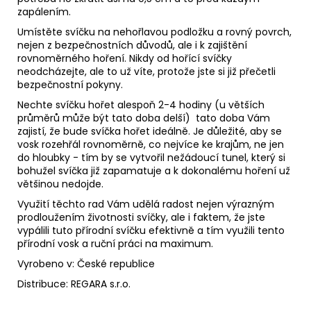
zapálením.
Umístěte svíčku na nehořlavou podložku a rovný povrch,
nejen z bezpečnostních důvodů, ale i k zajištění
rovnoměrného hoření. Nikdy od hořící svíčky
neodcházejte, ale to už víte, protože jste si již přečetli
bezpečnostní pokyny.
Nechte svíčku hořet alespoň 2-4 hodiny (u větších
průměrů může být tato doba delší) tato doba Vám
zajistí, že bude svíčka hořet ideálně. Je důležité, aby se
vosk rozehřál rovnoměrně, co nejvíce ke krajům, ne jen
do hloubky - tím by se vytvořil nežádoucí tunel, který si
bohužel svíčka již zapamatuje a k dokonalému hoření už
většinou nedojde.
Využití těchto rad Vám udělá radost nejen výrazným
prodloužením životnosti svíčky, ale i faktem, že jste
vypálili tuto přírodní svíčku efektivně a tím využili tento
přírodní vosk a ruční práci na maximum.
Vyrobeno v: České republice
Distribuce: REGARA s.r.o.