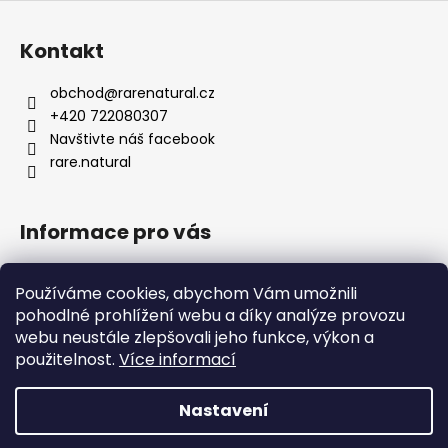
Z
á
Kontakt
p
a
obchod
@
rarenatural.cz
t
+420 722080307
í
Navštivte náš facebook
rare.natural
Informace pro vás
Obchodní podmínky
Používáme cookies, abychom Vám umožnili
Podmínky ochrany osobních údajů
pohodlné prohlížení webu a díky analýze provozu
Formulář pro odstoupení od smlouvy
webu neustále zlepšovali jeho funkce, výkon a
Kontakty
použitelnost.
Více informací
Nastavení
Vytvořil Shoptet