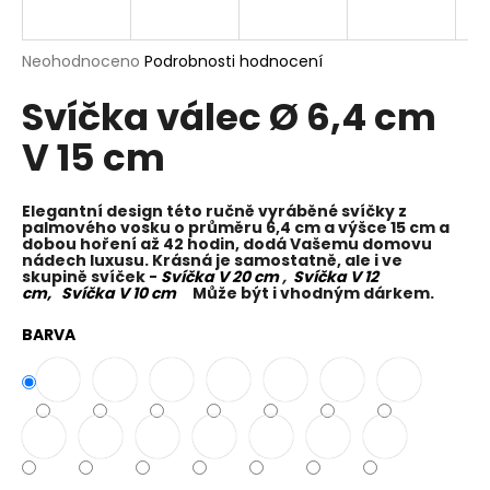
a
j
Průměrné
Neohodnoceno
Podrobnosti hodnocení
í
hodnocení
Svíčka válec Ø 6,4 cm
produktu
t
je
?
V 15 cm
0,0
z
5
hvězdiček.
Elegantní design této ručně vyráběné svíčky z
palmového vosku o průměru 6,4 cm a výšce 15 cm a
dobou hoření až 42 hodin, dodá Vašemu domovu
HLEDAT
nádech luxusu. Krásná je samostatně, ale i ve
skupině svíček -
Svíčka V 20 cm
,
Svíčka V 12
cm,
Svíčka V 10 cm
Může být i vhodným dárkem.
BARVA
D
o
p
o
r
u