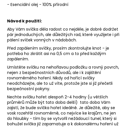
- Esenciální olej - 100% přírodní
Návod k použití:
Aby Vám svíčka děla radost co nejdéle, je dobré dodržet
pár jednoduchých, ale důležitých rad, které využijete i při
pálení svíček vonných v nádobách.
Před zapálením svíčky, prosím zkontrolujte knot - je
potřeba ho zkrátit asi na 0,5 cm a to před každým
zapálením.
Umístěte svíčku na nehořlavou podložku a rovný povrch,
nejen z bezpečnostních důvodů, ale i k zajištění
rovnoměrného hoření. Nikdy od hořící svíčky
neodcházejte, ale to už víte, protože jste si již přečetli
bezpečnostní pokyny.
Nechte svíčku hořet alespoň 2-4 hodiny (u větších
průměrů může být tato doba delší) tato doba Vám
zajistí, že bude svíčka hořet ideálně. Je důležité, aby se
vosk rozehřál rovnoměrně, co nejvíce ke krajům, ne jen
do hloubky - tím by se vytvořil nežádoucí tunel, který si
bohužel svíčka již zapamatuje a k dokonalému hoření už