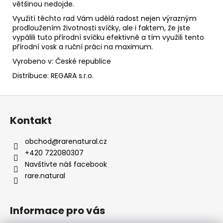
většinou nedojde.
Využití těchto rad Vám udělá radost nejen výrazným
prodloužením životnosti svíčky, ale i faktem, že jste
vypálili tuto přírodní svíčku efektivně a tím využili tento
přírodní vosk a ruční práci na maximum.
Vyrobeno v: České republice
Distribuce: REGARA s.r.o.
Z
á
Kontakt
p
a
obchod
@
rarenatural.cz
t
+420 722080307
í
Navštivte náš facebook
rare.natural
Informace pro vás