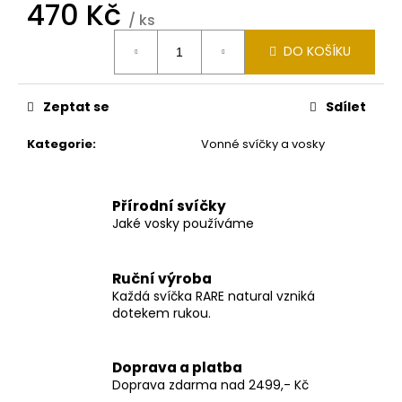
č
470 Kč
/ ks
u
Měrná
j
DO KOŠÍKU
cena:
e
m
e
Zeptat se
Sdílet
Kategorie
:
Vonné svíčky a vosky
SVÍČKA
VÁLEC
Ø
9,6
Přírodní svíčky
CM
Jaké vosky používáme
V
12
CM
Ruční výroba
360
Každá svíčka RARE natural vzniká
Kč
dotekem rukou.
Doprava a platba
Doprava zdarma nad 2499,- Kč