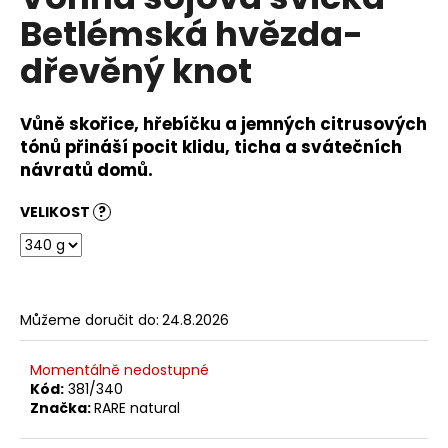
je
a
Betlémská hvězda-
0,0
z
j
dřevěný knot
5
í
hvězdiček.
t
Vůně skořice, hřebíčku a jemných citrusových
?
tónů přináší pocit klidu, ticha a svátečních
návratů domů.
VELIKOST
?
HLEDAT
D
Můžeme doručit do:
24.8.2026
o
p
Momentálně nedostupné
o
Kód:
381/340
r
Značka:
RARE natural
u