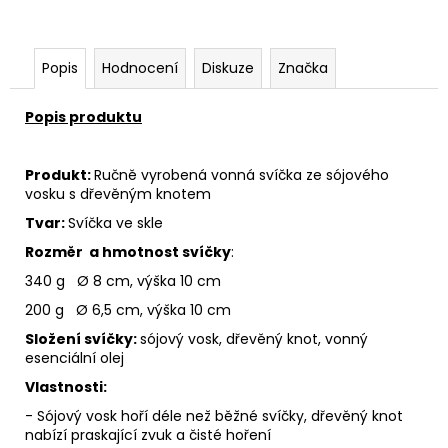
Popis
Hodnocení
Diskuze
Značka
Popis produktu
Produkt:
Ručně vyrobená vonná svíčka ze sójového
vosku s dřevěným knotem
Tvar:
Svíčka ve skle
Rozměr a hmotnost svíčky
:
340 g Ø 8 cm, výška 10 cm
200 g Ø 6,5 cm, výška 10 cm
Složení svíčky:
sójový vosk, dřevěný knot, vonný
esenciální olej
Vlastnosti:
- Sójový vosk hoří déle než běžné svíčky, dřevěný knot
nabízí praskající zvuk a čisté hoření