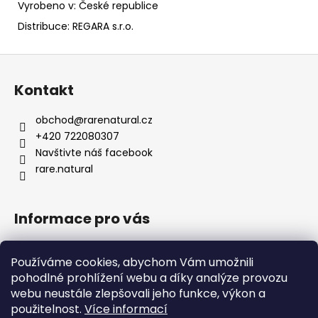
Vyrobeno v: České republice
Distribuce: REGARA s.r.o.
Z
á
Kontakt
p
a
obchod
@
rarenatural.cz
t
+420 722080307
í
Navštivte náš facebook
rare.natural
Informace pro vás
Obchodní podmínky
Používáme cookies, abychom Vám umožnili
Podmínky ochrany osobních údajů
pohodlné prohlížení webu a díky analýze provozu
Formulář pro odstoupení od smlouvy
webu neustále zlepšovali jeho funkce, výkon a
Kontakty
použitelnost.
Více informací