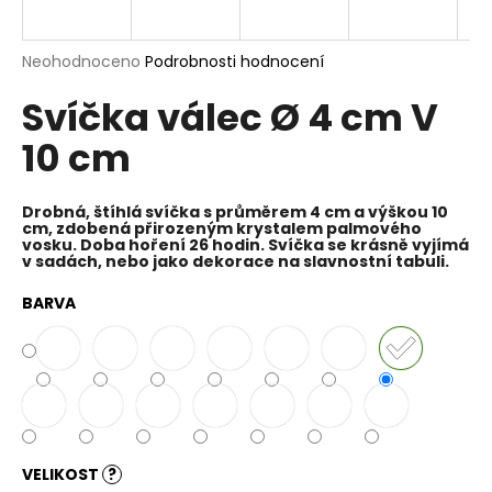
a
j
Průměrné
Neohodnoceno
Podrobnosti hodnocení
í
hodnocení
Svíčka válec Ø 4 cm V
produktu
t
je
?
10 cm
0,0
z
5
hvězdiček.
Drobná, štíhlá svíčka s průměrem 4 cm a výškou 10
cm, zdobená přirozeným krystalem palmového
vosku. Doba hoření 26 hodin. Svíčka se krásně vyjímá
HLEDAT
v sadách, nebo jako dekorace na slavnostní tabuli.
BARVA
D
o
p
o
r
u
VELIKOST
?