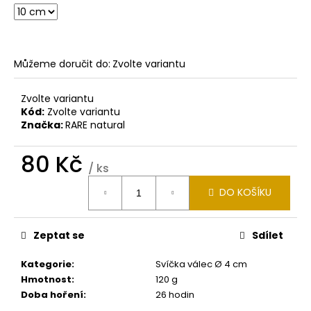
č
u
j
e
m
Můžeme doručit do:
Zvolte variantu
e
Zvolte variantu
Kód:
Zvolte variantu
SVÍČKA
Značka:
RARE natural
VÁLEC
Ø
9,6
80 Kč
CM
/ ks
V
Měrná
12
DO KOŠÍKU
cena:
CM
360
Kč
Zeptat se
Sdílet
Kategorie
:
Svíčka válec Ø 4 cm
Hmotnost
:
120 g
Doba hoření
:
26 hodin