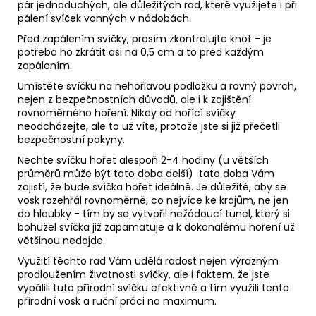
pár jednoduchých, ale důležitých rad, které využijete i při
pálení svíček vonných v nádobách.
Před zapálením svíčky, prosím zkontrolujte knot - je
potřeba ho zkrátit asi na 0,5 cm a to před každým
zapálením.
Umístěte svíčku na nehořlavou podložku a rovný povrch,
nejen z bezpečnostních důvodů, ale i k zajištění
rovnoměrného hoření. Nikdy od hořící svíčky
neodcházejte, ale to už víte, protože jste si již přečetli
bezpečnostní pokyny.
Nechte svíčku hořet alespoň 2-4 hodiny (u větších
průměrů může být tato doba delší) tato doba Vám
zajistí, že bude svíčka hořet ideálně. Je důležité, aby se
vosk rozehřál rovnoměrně, co nejvíce ke krajům, ne jen
do hloubky - tím by se vytvořil nežádoucí tunel, který si
bohužel svíčka již zapamatuje a k dokonalému hoření už
většinou nedojde.
Využití těchto rad Vám udělá radost nejen výrazným
prodloužením životnosti svíčky, ale i faktem, že jste
vypálili tuto přírodní svíčku efektivně a tím využili tento
přírodní vosk a ruční práci na maximum.