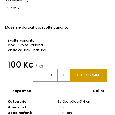
č
u
j
e
m
Můžeme doručit do:
Zvolte variantu
e
Zvolte variantu
SVÍČKA
Kód:
Zvolte variantu
VÁLEC
Značka:
RARE natural
Ø
9,6
CM
100 Kč
V
/ ks
12
Měrná
CM
DO KOŠÍKU
cena:
360
Kč
Zeptat se
Sdílet
Kategorie
:
Svíčka válec Ø 4 cm
Hmotnost
:
180 g
Doba hoření
:
39 hodin