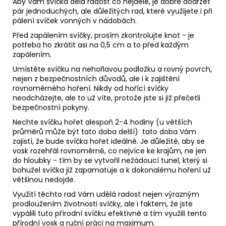
Aby Vám svíčka děla radost co nejdéle, je dobré dodržet
pár jednoduchých, ale důležitých rad, které využijete i při
pálení svíček vonných v nádobách.
Před zapálením svíčky, prosím zkontrolujte knot - je
potřeba ho zkrátit asi na 0,5 cm a to před každým
zapálením.
Umístěte svíčku na nehořlavou podložku a rovný povrch,
nejen z bezpečnostních důvodů, ale i k zajištění
rovnoměrného hoření. Nikdy od hořící svíčky
neodcházejte, ale to už víte, protože jste si již přečetli
bezpečnostní pokyny.
Nechte svíčku hořet alespoň 2-4 hodiny (u větších
průměrů může být tato doba delší) tato doba Vám
zajistí, že bude svíčka hořet ideálně. Je důležité, aby se
vosk rozehřál rovnoměrně, co nejvíce ke krajům, ne jen
do hloubky - tím by se vytvořil nežádoucí tunel, který si
bohužel svíčka již zapamatuje a k dokonalému hoření už
většinou nedojde.
Využití těchto rad Vám udělá radost nejen výrazným
prodloužením životnosti svíčky, ale i faktem, že jste
vypálili tuto přírodní svíčku efektivně a tím využili tento
přírodní vosk a ruční práci na maximum.