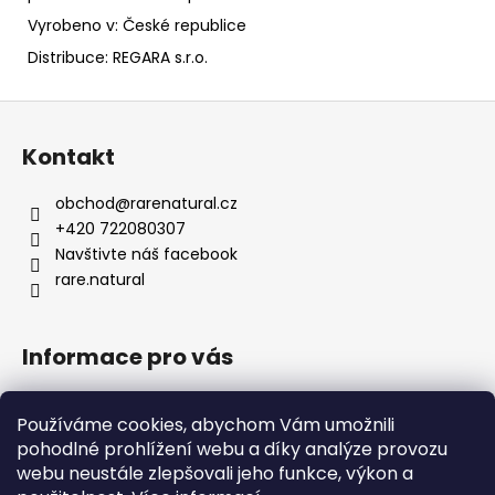
Vyrobeno v: České republice
Distribuce: REGARA s.r.o.
Z
á
Kontakt
p
a
obchod
@
rarenatural.cz
t
+420 722080307
í
Navštivte náš facebook
rare.natural
Informace pro vás
Obchodní podmínky
Používáme cookies, abychom Vám umožnili
Podmínky ochrany osobních údajů
pohodlné prohlížení webu a díky analýze provozu
Formulář pro odstoupení od smlouvy
webu neustále zlepšovali jeho funkce, výkon a
Kontakty