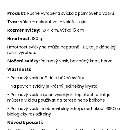
Produkt:
Ručně vyrobená svíčka z palmového vosku
Tvar:
Válec – dekorativní - volně stojící
Rozměr svíčky
: Ø 4 cm, výška 15 cm
Hmotnost:
180 g
Hmotnost svíčky se může nepatrně lišit, to je dáno její
ruční výrobou.
Složení svíčky:
Palmový vosk, bavlněný knot, barva
Vlastnosti:
- Palmový vosk hoří déle běžné svíčky
- Na povrch svíčky je krásný jedinečný krystal
- Palmový vosk taje při vysokých teplotách a tak jej
můžete v klidu používat na terase nebo balkoně
- Palmový vosk je obnovitelný zdroj s certifikací RSPO a
biologicky rozložitelný
Návod k použití: