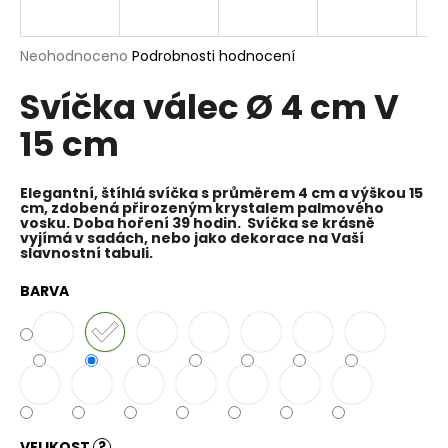
a
j
Průměrné
Neohodnoceno
Podrobnosti hodnocení
í
hodnocení
Svíčka válec Ø 4 cm V
produktu
t
je
?
15 cm
0,0
z
5
hvězdiček.
Elegantní, štíhlá svíčka s průměrem 4 cm a výškou 15
cm, zdobená přirozeným krystalem palmového
vosku. Doba hoření 39 hodin. Svíčka se krásně
HLEDAT
vyjímá v sadách, nebo jako dekorace na Vaší
slavnostní tabuli.
BARVA
D
o
p
o
r
u
VELIKOST
?