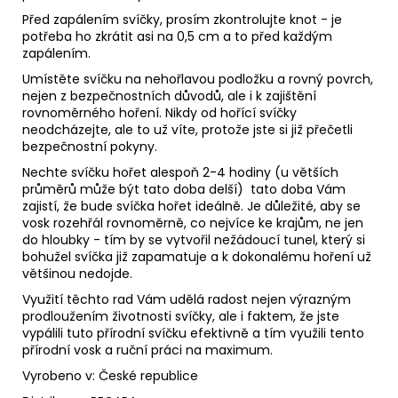
Před zapálením svíčky, prosím zkontrolujte knot - je
potřeba ho zkrátit asi na 0,5 cm a to před každým
zapálením.
Umístěte svíčku na nehořlavou podložku a rovný povrch,
nejen z bezpečnostních důvodů, ale i k zajištění
rovnoměrného hoření. Nikdy od hořící svíčky
neodcházejte, ale to už víte, protože jste si již přečetli
bezpečnostní pokyny.
Nechte svíčku hořet alespoň 2-4 hodiny (u větších
průměrů může být tato doba delší) tato doba Vám
zajistí, že bude svíčka hořet ideálně. Je důležité, aby se
vosk rozehřál rovnoměrně, co nejvíce ke krajům, ne jen
do hloubky - tím by se vytvořil nežádoucí tunel, který si
bohužel svíčka již zapamatuje a k dokonalému hoření už
většinou nedojde.
Využití těchto rad Vám udělá radost nejen výrazným
prodloužením životnosti svíčky, ale i faktem, že jste
vypálili tuto přírodní svíčku efektivně a tím využili tento
přírodní vosk a ruční práci na maximum.
Vyrobeno v: České republice