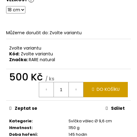
č
u
j
e
m
Můžeme doručit do:
Zvolte variantu
e
Zvolte variantu
SVÍČKA
Kód:
Zvolte variantu
VÁLEC
Značka:
RARE natural
Ø
9,6
CM
500 Kč
V
/ ks
12
Měrná
CM
DO KOŠÍKU
cena:
360
Kč
Zeptat se
Sdílet
Kategorie
:
Svíčka válec Ø 9,6 cm
Hmotnost
:
1150 g
Doba hoření
:
145 hodin