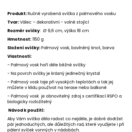
Produkt:
Ručně vyrobená svíčka z palmového vosku
Tvar:
Válec – dekorativní - volně stojící
Rozměr svíčky
: Ø 9,6 cm, výška 18 cm
Hmotnost:
1150 g
Složení svíčky:
Palmový vosk, bavlněný knot, barva
Vlastnosti:
- Palmový vosk hoří déle běžné svíčky
- Na povrch svíčky je krásný jedinečný krystal
- Palmový vosk taje při vysokých teplotách a tak jej
můžete v klidu používat na terase nebo balkoně
- Palmový vosk je obnovitelný zdroj s certifikací RSPO a
biologicky rozložitelný
Návod k použití:
Aby Vám svíčka děla radost co nejdéle, je dobré dodržet
pár jednoduchých, ale důležitých rad, které využijete i při
pálení svíček vonných v nádobách.