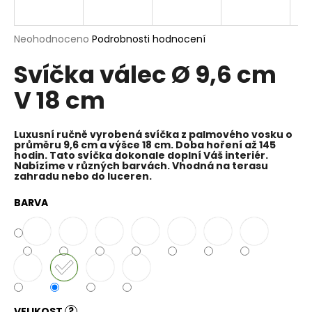
a
j
Průměrné
Neohodnoceno
Podrobnosti hodnocení
í
hodnocení
Svíčka válec Ø 9,6 cm
produktu
t
je
?
V 18 cm
0,0
z
5
hvězdiček.
Luxusní ručně vyrobená svíčka z palmového vosku o
průměru 9,6 cm a výšce 18 cm. Doba hoření až 145
hodin. Tato svíčka dokonale doplní Váš interiér.
HLEDAT
Nabízíme v různých barvách. Vhodná na terasu
zahradu nebo do luceren.
BARVA
D
o
p
o
r
u
VELIKOST
?