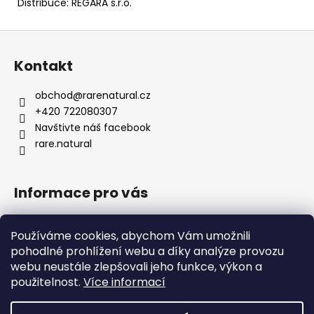
Distribuce: REGARA s.r.o.
Z
á
Kontakt
p
a
obchod
@
rarenatural.cz
t
+420 722080307
í
Navštivte náš facebook
rare.natural
Informace pro vás
Obchodní podmínky
Používáme cookies, abychom Vám umožnili
Podmínky ochrany osobních údajů
pohodlné prohlížení webu a díky analýze provozu
Formulář pro odstoupení od smlouvy
webu neustále zlepšovali jeho funkce, výkon a
Kontakty
použitelnost.
Více informací