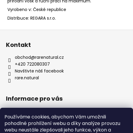
přírodní vosk a ruční práci na maximum.
Vyrobeno v: České republice
Distribuce: REGARA s.r.o.
Z
á
Kontakt
p
a
obchod
@
rarenatural.cz
t
+420 722080307
í
Navštivte náš facebook
rare.natural
Informace pro vás
Obchodní podmínky
Používáme cookies, abychom Vám umožnili
Podmínky ochrany osobních údajů
pohodlné prohlížení webu a díky analýze provozu
Formulář pro odstoupení od smlouvy
webu neustále zlepšovali jeho funkce, výkon a
Kontakty