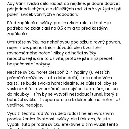
Aby Vám svíčka děla radost co nejdéle, je dobré dodržet
pár jednoduchých, ale důležitých rad, které využijete i při
pálení svíček vonných v nádobách.
Před zapálením svíčky, prosím zkontrolujte knot - je
potřeba ho zkrátit asi na 0,5 cm a to před každým
zapálením.
Umístěte svíčku na nehořlavou podložku a rovný povrch,
nejen z bezpečnostních důvodů, ale i k zajištění
rovnoměrného hoření. Nikdy od hořící svíčky
neodcházejte, ale to už víte, protože jste si již přečetli
bezpečnostní pokyny.
Nechte svíčku hořet alespoň 2-4 hodiny (u větších
průměrů může být tato doba delší) tato doba Vám
zajistí, že bude svíčka hořet ideálně. Je důležité, aby se
vosk rozehřál rovnoměrně, co nejvíce ke krajům, ne jen
do hloubky - tím by se vytvořil nežádoucí tunel, který si
bohužel svíčka již zapamatuje a k dokonalému hoření už
většinou nedojde.
Využití těchto rad Vám udělá radost nejen výrazným
prodloužením životnosti svíčky, ale i faktem, že jste
vypálili tuto přírodní svíčku efektivně a tím využili tento