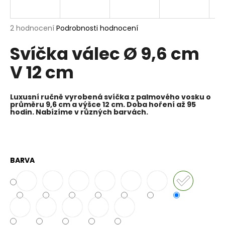
a
j
Průměrné
2 hodnocení
Podrobnosti hodnocení
í
hodnocení
Svíčka válec Ø 9,6 cm
produktu
t
je
?
V 12 cm
5,0
z
5
hvězdiček.
Luxusní ručně vyrobená svíčka z palmového vosku o
průměru 9,6 cm a výšce 12 cm. Doba hoření až 95
hodin. Nabízíme v různých barvách.
HLEDAT
D
BARVA
o
p
o
r
u