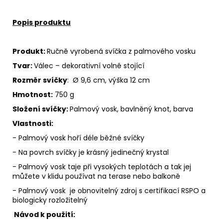
Popis produktu
Produkt:
Ručně vyrobená svíčka z palmového vosku
Tvar:
Válec – dekorativní volně stojící
Rozměr svíčky
: Ø 9,6 cm, výška 12 cm
Hmotnost:
750 g
Složení svíčky:
Palmový vosk, bavlněný knot, barva
Vlastnosti:
- Palmový vosk hoří déle běžné svíčky
- Na povrch svíčky je krásný jedinečný krystal
- Palmový vosk taje při vysokých teplotách a tak jej
můžete v klidu používat na terase nebo balkoně
- Palmový vosk je obnovitelný zdroj s certifikací RSPO a
biologicky rozložitelný
Návod k použití: