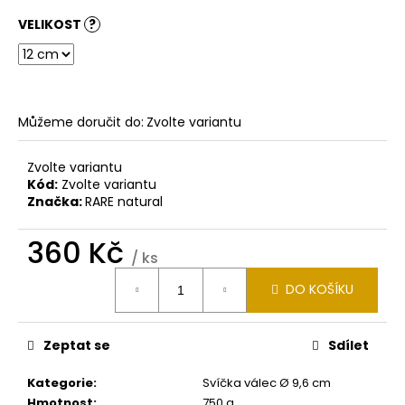
č
u
VELIKOST
?
j
e
m
e
Můžeme doručit do:
Zvolte variantu
SVÍČKA
Zvolte variantu
VÁLEC
Kód:
Zvolte variantu
Ø
9,6
Značka:
RARE natural
CM
V
360 Kč
12
/ ks
CM
Měrná
360
DO KOŠÍKU
cena:
Kč
Zeptat se
Sdílet
Kategorie
:
Svíčka válec Ø 9,6 cm
Hmotnost
:
750 g